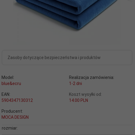
Zasoby dotyczące bezpieczeństwa i produktów
Model:
Realizacja zamówienia:
blue&ecru
1-2 dni
EAN:
Koszt wysyłki od:
5904347130312
14.00 PLN
Producent:
MOCA DESIGN
rozmiar: