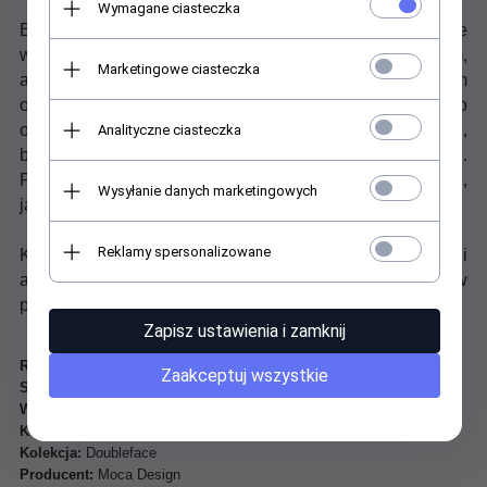
Wymagane ciasteczka
Bawełniano-akrylowy koc MOCA DESIGN. Koc we
wzorze doubleface, z jednej strony w kolorze niebieskim,
Marketingowe ciasteczka
a z drugiej w kolorze ecru. Obszyty ozdobnym ściegiem
owerlock. Koc bardzo dobrej jakości, doskonały do
okrycia się w chłodniejsze dni. Oprócz praktycznej funkcji,
Analityczne ciasteczka
będzie również efektowną ozdobą salonu lub sypialni.
Pięknie będzie się prezentował zarówno w klasycznych,
Wysyłanie danych marketingowych
jak i nowoczesnych wnętrzach.
Reklamy spersonalizowane
Koce Moca Design wykonane są z mieszanki bawełny i
akrylu. Są bardzo miłe w dotyku i ciepłe. Można prać je w
pralce w temp. 30 stopni
.
Zapisz ustawienia i zamknij
Rozmiar:
150x200 cm
Zaakceptuj wszystkie
Skład:
60% bawełna, 35% akryl, 5% poliester
Wykończenie:
ozdobne obszycie - owerlok
Kolor:
ecru + niebieski
Kolekcja:
Doubleface
Producent:
Moca Design