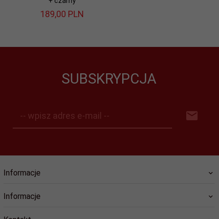
+ czarny
189,
00
PLN
SUBSKRYPCJA
-- wpisz adres e-mail --
Informacje
Informacje