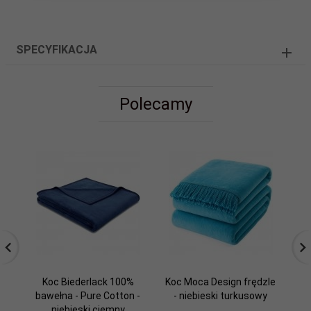
SPECYFIKACJA
Polecamy
Koc Biederlack 100%
Koc Moca Design frędzle
Ko
bawełna - Pure Cotton -
- niebieski turkusowy
niebieski ciemny