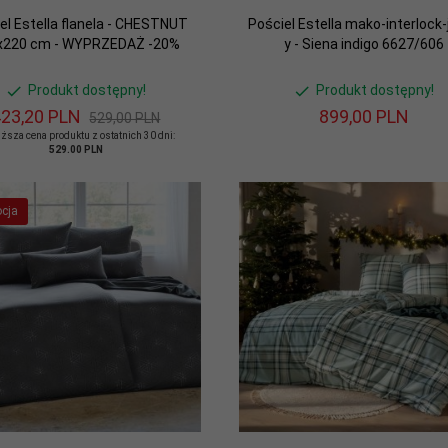
el Estella flanela - CHESTNUT
Pościel Estella mako-interlock-
x220 cm - WYPRZEDAŻ -20%
y - Siena indigo 6627/606
Produkt dostępny!
Produkt dostępny!
23,
20
PLN
899,
00
PLN
529,00 PLN
ższa cena produktu z ostatnich 30 dni:
529.00 PLN
cja