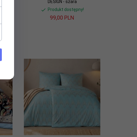
DESIGN - szara
Produkt dostępny!
99,
00
PLN