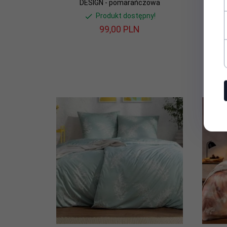
DESIGN - pomarańczowa
Produkt dostępny!
99,
00
PLN
Promo