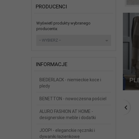
PRODUCENCI
Wyświetl produkty wybranego
producenta:
set_producers
-- WYBIERZ --
INFORMACJE
BIEDERLACK - niemieckie koce i
pledy
BENETTON - nowoczesna pościel
ALURO FASHION AT HOME -
designerskie meble i dodatki
JOOP! - eleganckie ręczniki i
dywaniki łazienkowe