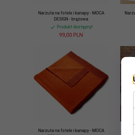
Narzuta na fotele i kanapy - MOCA
Narzu
DESIGN - brązowa
Produkt dostępny!
99,
00
PLN
Narzuta na fotele i kanapy - MOCA
Narzu