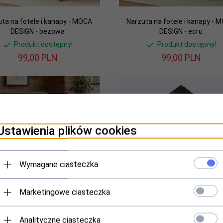
ta na fotele i kanapy - MOCA
Narzuta na fotele i kanapy - 
DESIGN - beżowa
DESIGN - ecru
Produkt dostępny!
Produkt dostępny!
99,
00
PLN
99,
00
PLN
Ustawienia plików cookies
Wymagane ciasteczka
Marketingowe ciasteczka
ta na fotele i kanapy - MOCA
Narzuta na fotele i kanapy - 
Analityczne ciasteczka