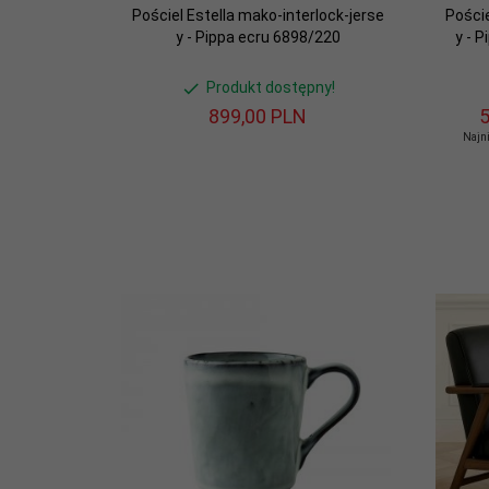
Pościel Estella mako-interlock-jerse
Poście
y - Pippa ecru 6898/220
y - 
Produkt dostępny!
899,
00
PLN
5
Najni