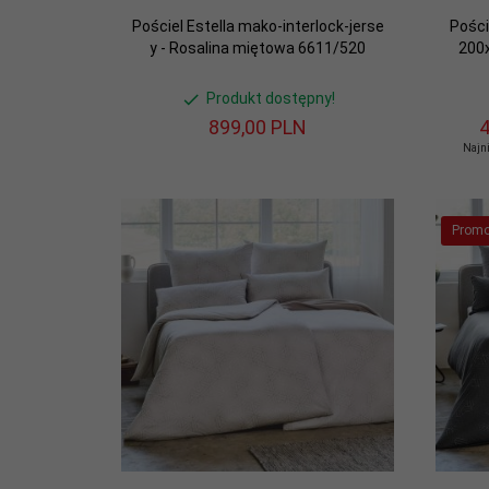
Pościel Estella mako-interlock-jerse
Pości
y - Rosalina miętowa 6611/520
200
Produkt dostępny!
899,
00
PLN
4
Najni
Promo