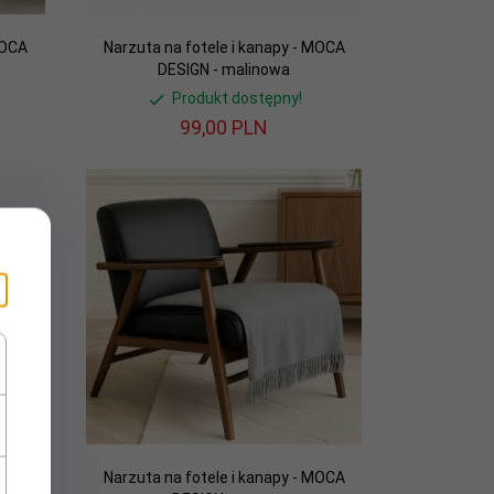
MOCA
Narzuta na fotele i kanapy - MOCA
DESIGN - malinowa
Produkt dostępny!
99,
00
PLN
MOCA
Narzuta na fotele i kanapy - MOCA