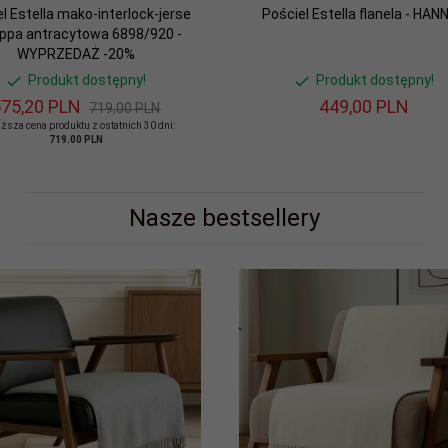
l Estella mako-interlock-jerse
Pościel Estella flanela - HAN
Pippa antracytowa 6898/920 -
WYPRZEDAŻ -20%
Produkt dostępny!
Produkt dostępny!
75,
20
PLN
449,
00
PLN
719,00 PLN
ższa cena produktu z ostatnich 30 dni:
719.00 PLN
Nasze bestsellery