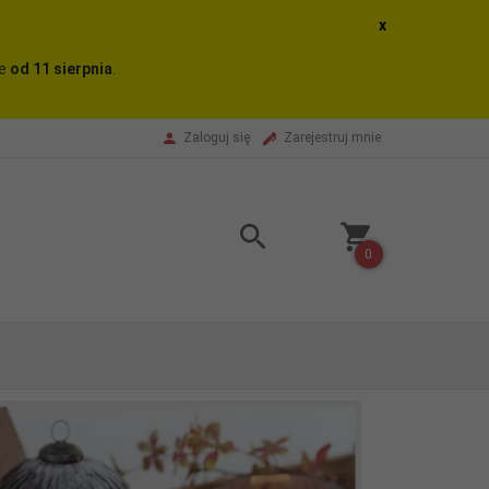
x
ne
od 11 sierpnia
.
Zaloguj się
Zarejestruj mnie
0