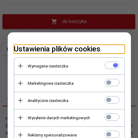
do koszyka
Ustawienia plików cookies
Wymagane ciasteczka
Marketingowe ciasteczka
OPIS PRODUKTU
Analityczne ciasteczka
Wysyłanie danych marketingowych
Holenderska pościel
ESSARA - SEIZE THE DAY
.
Bawełniana, biała pościel w kolorowym
wzorze.
Uniwersalna biała kolorystyka stanowi tło dla
Reklamy spersonalizowane