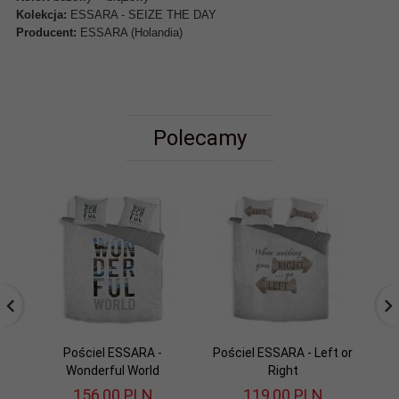
Kolekcja:
ESSARA - SEIZE THE DAY
Producent:
ESSARA (Holandia)
Polecamy
Pościel ESSARA -
Pościel ESSARA - Left or
P
Wonderful World
Right
156,
00
PLN
119,
00
PLN