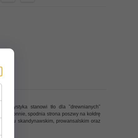
 kolorystyka
stanowi tło dla "drewnianych"
wustronnie, spodnia strona poszwy na kołdrę
j w stylu skandynawskim, prowansalskim oraz