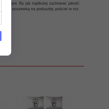
40 stopni. By jak najdłużej zachować jakość
z jedną poszewką na poduszkę, pościel w roz.